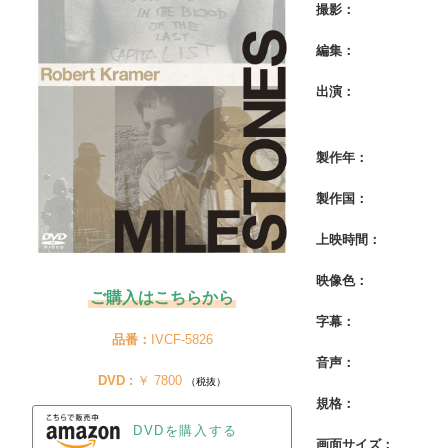
撮影：
編集：
出演：
製作年：
製作国：
上映時間：
映像色：
ご購入はこちらから
字幕：
品番：
IVCF-5826
音声：
DVD :
 ￥ 7800 
（税抜）
規格：
DVDを購入する
画面サイズ：