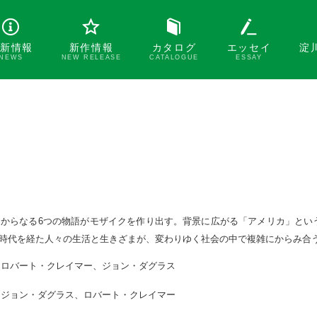
新情報
新作情報
カタログ
エッセイ
淀
NEWS
NEW RELEASE
CATALOGUE
ESSAY
物からなる6つの物語がモザイクを作り出す。背景に広がる「アメリカ」とい
時代を経た人々の生活と生きざまが、変わりゆく社会の中で複雑にからみ合
ロバート・クレイマー、ジョン・ダグラス
ジョン・ダグラス、ロバート・クレイマー