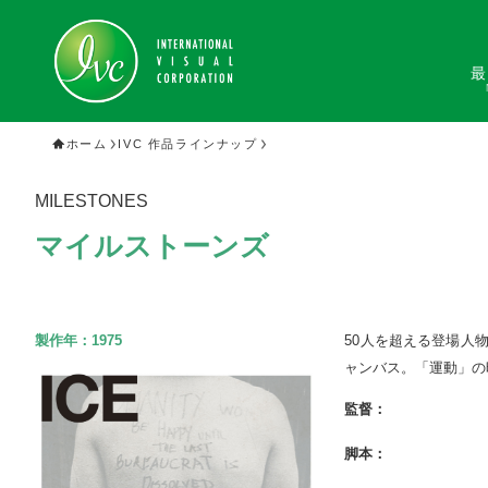
最
ホーム
IVC 作品ラインナップ
MILESTONES
マイルストーンズ
製作年：
1975
50人を超える登場人
ャンバス。「運動」の
監督：
脚本：