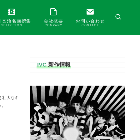
川長治名画撰集
会社概要
お問い合わせ
SELECTION
COMPANY
CONTACT
IVC
新作情報
う壮大なキ
う。