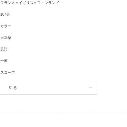
フランス＝イギリス＝フィンランド
107分
カラー
日本語
英語
一層
スコープ
戻る