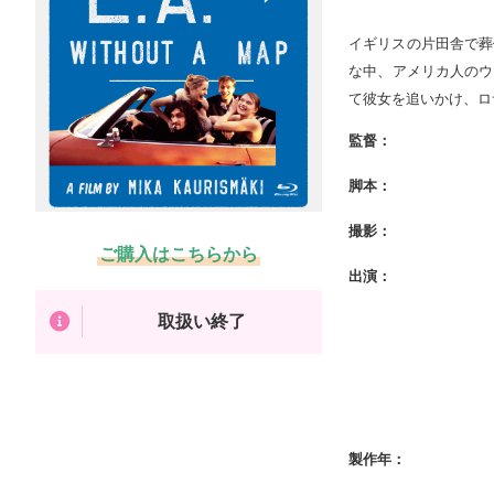
イギリスの片田舎で葬
な中、アメリカ人のウ
て彼女を追いかけ、ロ
監督：
脚本：
撮影：
ご購入はこちらから
出演：
取扱い終了
製作年：