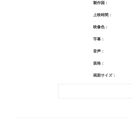
製作国：
上映時間：
映像色：
字幕：
音声：
規格：
画面サイズ：