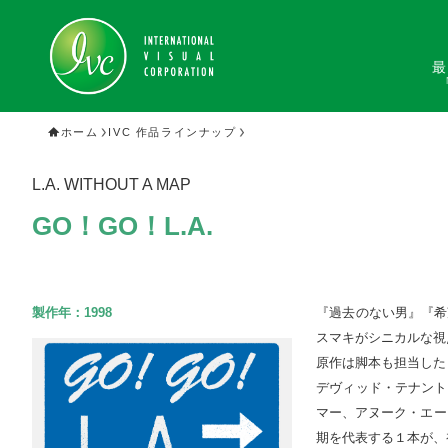
最
ホーム
IVC 作品ラインナップ
L.A. WITHOUT A MAP
GO！GO！L.A.
製作年：
1998
『過去のない男』『希
スマキがシニカルな視
原作は脚本も担当した
デヴィッド・テナント
マー、アヌーク・エー
期を代表する１本が、