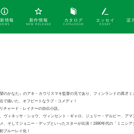
新情報
新作情報
カタログ
エッセイ
淀
NEWS
NEW RELEASE
CATALOGUE
ESSAY
望のかなた』のアキ・カウリスマキ監督の兄であり、フィンランドの異才ミ
点で描いた、オフビートなラブ・コメディ！

リチャード・レイナーの自伝小説。

、ヴィネッサ・ショウ、ヴィンセント・ギャロ、ジュリー・デルピー、アマ
メ、そしてジョニー・デップといったスターが出演！1990年代の「ミニシア
初ブルーレイ化！
