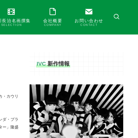
川長治名画撰集
会社概要
お問い合わせ
SELECTION
COMPANY
CONTACT
IVC
新作情報
カ・カウリ
ンダ・プラ
ター」隆盛