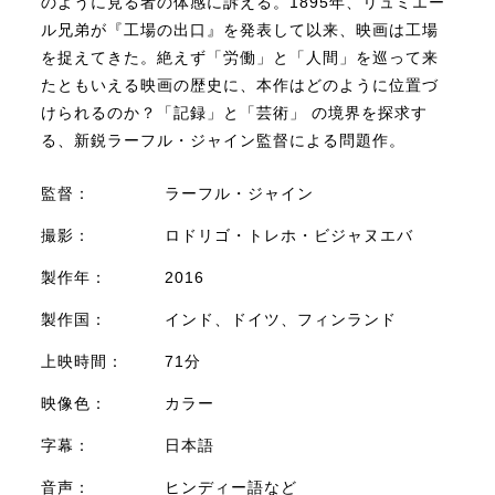
のように見る者の体感に訴える。1895年、リュミエー
ル兄弟が『工場の出口』を発表して以来、映画は工場
を捉えてきた。絶えず「労働」と「人間」を巡って来
たともいえる映画の歴史に、本作はどのように位置づ
けられるのか？「記録」と「芸術」 の境界を探求す
る、新鋭ラーフル・ジャイン監督による問題作。
監督：
ラーフル・ジャイン
撮影：
ロドリゴ・トレホ・ビジャヌエバ
製作年：
2016
製作国：
インド、ドイツ、フィンランド
上映時間：
71分
映像色：
カラー
字幕：
日本語
音声：
ヒンディー語など