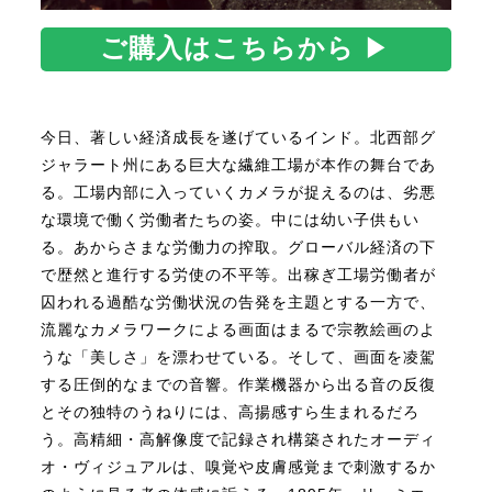
ご購入はこちらから
▶
今日、著しい経済成長を遂げているインド。北西部グ
ジャラート州にある巨大な繊維工場が本作の舞台であ
る。工場内部に入っていくカメラが捉えるのは、劣悪
な環境で働く労働者たちの姿。中には幼い子供もい
る。あからさまな労働力の搾取。グローバル経済の下
で歴然と進行する労使の不平等。出稼ぎ工場労働者が
囚われる過酷な労働状況の告発を主題とする一方で、
流麗なカメラワークによる画面はまるで宗教絵画のよ
うな「美しさ」を漂わせている。そして、画面を凌駕
する圧倒的なまでの音響。作業機器から出る音の反復
とその独特のうねりには、高揚感すら生まれるだろ
う。高精細・高解像度で記録され構築されたオーディ
オ・ヴィジュアルは、嗅覚や皮膚感覚まで刺激するか