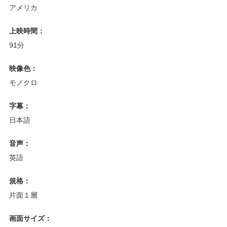
アメリカ
上映時間：
91分
映像色：
モノクロ
字幕：
日本語
音声：
英語
規格：
片面１層
画面サイズ：