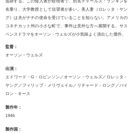
追跡する。この侵入者が狡猾者で、別名チャールズ・ランキンを
名乗り、大学教授として信望者が多い。美人妻（ロレッタ・ヤン
グ）は夫がナチの使命を受けていることを知らない。アメリカの
コネチカット州の小さな町で、事件は意外な方へ展開する。サス
ペンスドラマをオーソン・ウェルズが小気味よく演出した傑作。
監督：
オーソン・ウェルズ
出演：
エドワード・G・ロビンソン／オーソン・ウェルズ／ロレッタ・
ヤング／フィリップ・メリヴェイル／リチャード・ロング／バイ
ロン・キース
製作年：
1946
製作国：