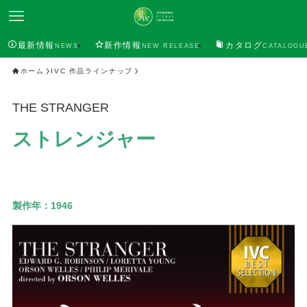
最新情報
新作情報
カタログ
NEWS
NEW RELEASE
CATALOGU
ホーム
IVC 作品ラインナップ
THE STRANGER
ストレンジャー
製作年：
1946