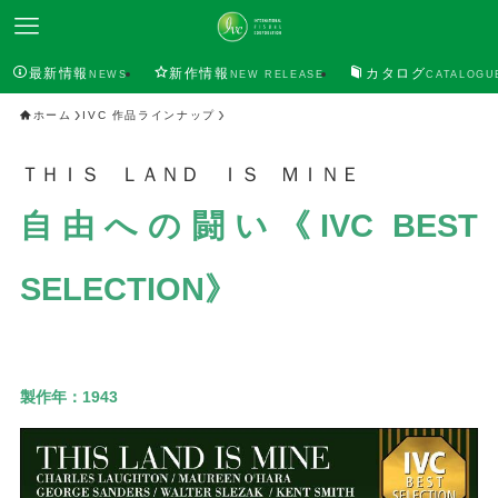
最新情報
新作情報
カタログ
NEWS
NEW RELEASE
CATALOGU
ホーム
IVC 作品ラインナップ
ＴＨＩＳ ＬＡＮＤ ＩＳ ＭＩＮＥ
自由への闘い《IVC BEST
SELECTION》
製作年：
1943