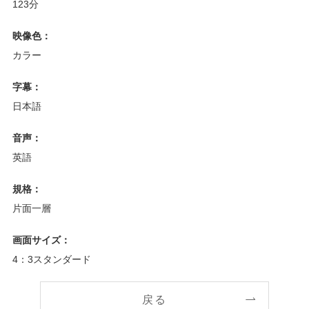
123分
映像色：
カラー
字幕：
日本語
音声：
英語
規格：
片面一層
画面サイズ：
4：3スタンダード
戻る