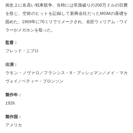
画史上に名高い戦車競争。当時には常識破りの200万ドルの巨費
を投じ、空前のヒットを記録して新興会社だったMGMの基礎を
固めた。1959年に70ミリでリメークされ、名匠ウィリアム・ワイ
ラーがメガホンを取った。
監督：
フレッド・ニブロ
出演：
ラモン・ノヴァロ／フランシス・X・ブッシュマン／メイ・マカ
ヴォイ／ベティー・ブロンソン
製作年：
1926
製作国：
アメリカ