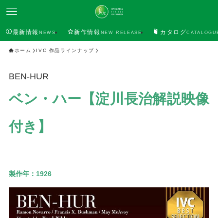
最新情報
新作情報
カタログ
NEWS
NEW RELEASE
CATALOGU
ホーム
IVC 作品ラインナップ
BEN-HUR
ベン・ハー【淀川長治解説映像
付き】
製作年：
1926