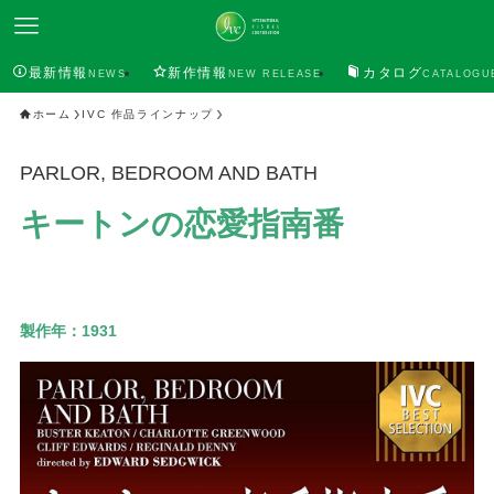
最新情報
新作情報
カタログ
NEWS
NEW RELEASE
CATALOGU
ホーム
IVC 作品ラインナップ
PARLOR, BEDROOM AND BATH
キートンの恋愛指南番
製作年：
1931