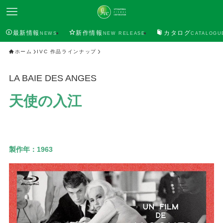
最新情報
新作情報
カタログ
NEWS
NEW RELEASE
CATALOGU
ホーム
IVC 作品ラインナップ
LA BAIE DES ANGES
天使の入江
製作年：
1963