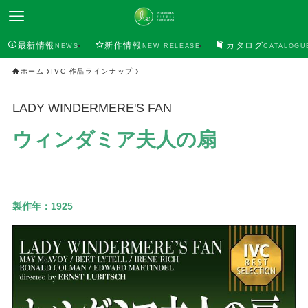
最新情報
新作情報
カタログ
NEWS
NEW RELEASE
CATALOGU
ホーム
IVC 作品ラインナップ
LADY WINDERMERE'S FAN
ウィンダミア夫人の扇
製作年：
1925