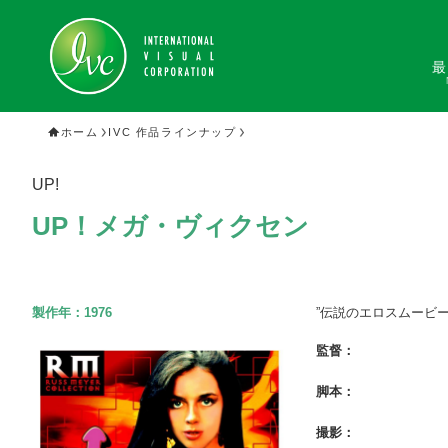
最
ホーム
IVC 作品ラインナップ
UP!
UP！メガ・ヴィクセン
製作年：
1976
”伝説のエロスムービ
監督：
脚本：
撮影：