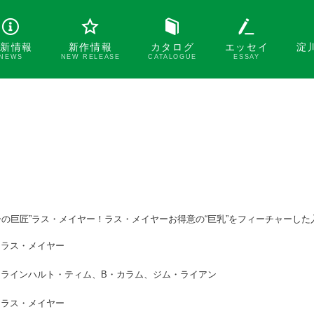
新情報
新作情報
カタログ
エッセイ
淀
NEWS
NEW RELEASE
CATALOGUE
ESSAY
ーの巨匠”ラス・メイヤー！ラス・メイヤーお得意の“巨乳”をフィーチャーした
ラス・メイヤー
ラインハルト・ティム、B・カラム、ジム・ライアン
ラス・メイヤー