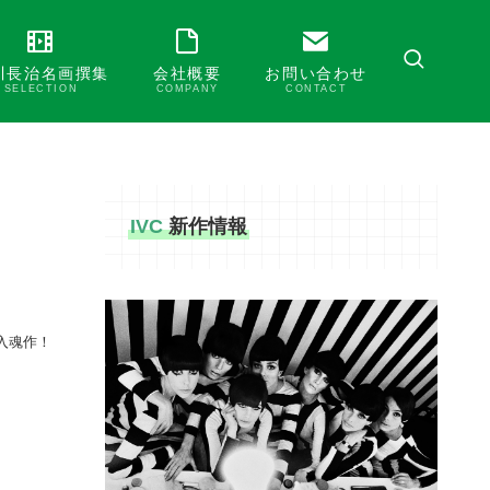
川長治名画撰集
会社概要
お問い合わせ
SELECTION
COMPANY
CONTACT
IVC
新作情報
入魂作！