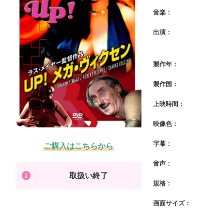
音楽：
出演：
製作年：
製作国：
上映時間：
映像色：
字幕：
ご購入はこちらから
音声：
取扱い終了
規格：
画面サイズ：