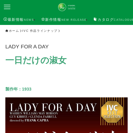
最新情報
新作情報
カタログ
NEWS
NEW RELEASE
CATALOGU
ホーム
IVC 作品ラインナップ
LADY FOR A DAY
一日だけの淑女
製作年：
1933