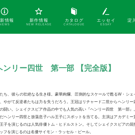
新情報
新作情報
カタログ
エッセイ
淀
NEWS
NEW RELEASE
CATALOGUE
ESSAY
ンリー四世 第一部 【完全版】
たち、彼らの壮絶なる生き様。豪華絢爛、圧倒的なスケールで甦るW・シェ
、やがて反逆者たちは力を失うだろう。王冠はリチャード二世からヘンリー
の闘い。シェイクスピア作品の中でも人気の高い『ヘンリー四世　第一部』
だヘンリー四世と放蕩息子ハル王子にスポットを当てる。主演はアカデミー
王子を演じるのは人気俳優トム・ヒドルストン。そしてシェイクスピアの屈
ッフを演じるのは名優サイモン・ラッセル・ビール。