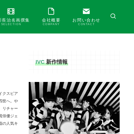
川長治名画撰集
会社概要
お問い合わせ
SELECTION
COMPANY
CONTACT
IVC
新作情報
イクスピア
四世へ。や
。リチャー
賞俳優ジェ
指の人気キ