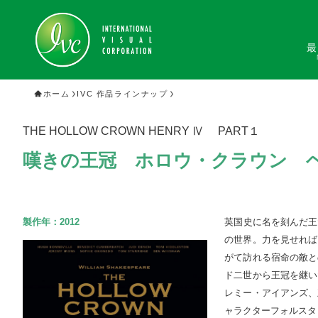
最
ホーム
IVC 作品ラインナップ
THE HOLLOW CROWN HENRY Ⅳ PART１
嘆きの王冠 ホロウ・クラウン ヘ
製作年：
2012
英国史に名を刻んだ王
の世界。力を見せれば
がて訪れる宿命の敵と
ド二世から王冠を継い
レミー・アイアンズ、
ャラクターフォルスタ