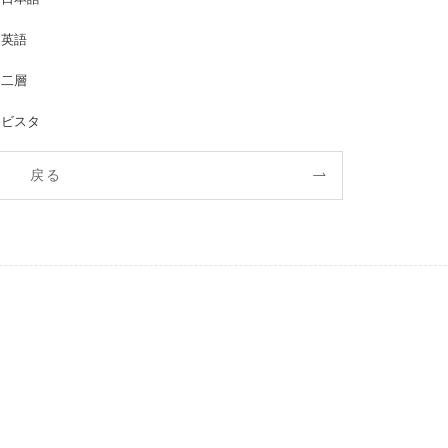
英語
二層
ビスタ
戻る