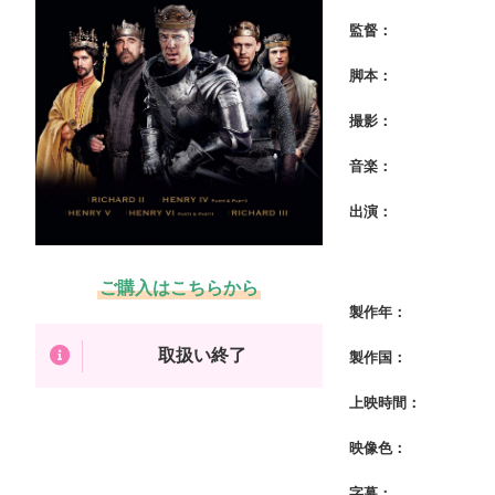
監督：
脚本：
撮影：
音楽：
出演：
ご購入はこちらから
製作年：
取扱い終了
製作国：
上映時間：
映像色：
字幕：