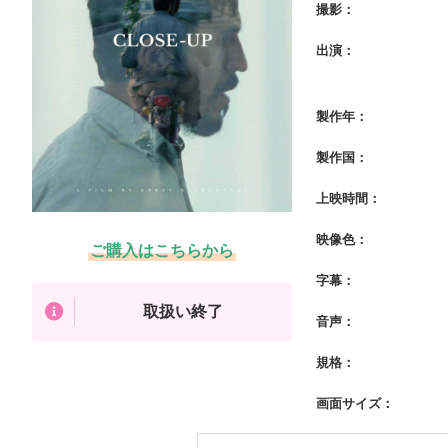
撮影：
出演：
製作年：
製作国：
上映時間：
映像色：
ご購入はこちらから
字幕：
取扱い終了
音声：
規格：
画面サイズ：