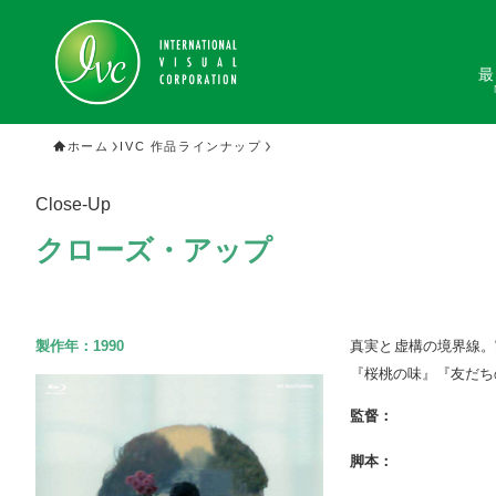
最
ホーム
IVC 作品ラインナップ
Close-Up
クローズ・アップ
製作年：
1990
真実と虚構の境界線。
『桜桃の味』『友だち
監督：
脚本：