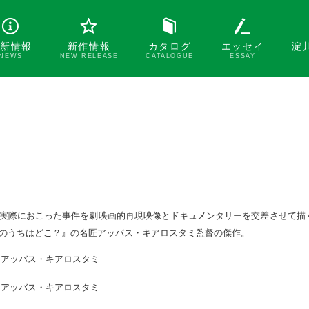
新情報
新作情報
カタログ
エッセイ
淀
NEWS
NEW RELEASE
CATALOGUE
ESSAY
実際におこった事件を劇映画的再現映像とドキュメンタリーを交差させて描
のうちはどこ？』の名匠アッバス・キアロスタミ監督の傑作。
アッバス・キアロスタミ
アッバス・キアロスタミ