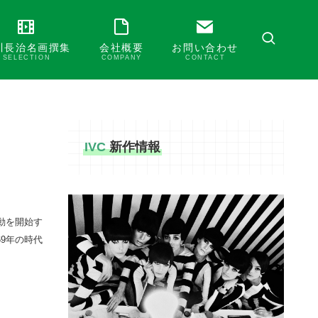
川長治名画撰集
会社概要
お問い合わせ
SELECTION
COMPANY
CONTACT
IVC
新作情報
動を開始す
9年の時代