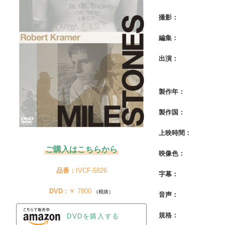
撮影：
編集：
出演：
製作年：
製作国：
上映時間：
ご購入はこちらから
映像色：
品番：
IVCF-5826
字幕：
DVD :
 ￥ 7800 
（税抜）
音声：
規格：
DVDを購入する