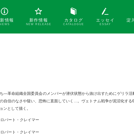
新情報
新作情報
カタログ
エッセイ
淀
NEWS
NEW RELEASE
CATALOGUE
ESSAY
ち―革命組織全国委員会のメンバーが潜伏状態から抜け出すためにゲリラ活
の自信のなさや疑い、恐怖に直面していく…。ヴェトナム戦争が泥沼化する6
ョンとして描く。
ロバート・クレイマー
ロバート・クレイマー