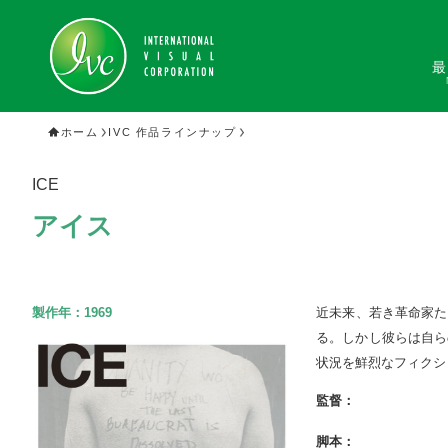
最
ホーム
IVC 作品ラインナップ
ICE
アイス
製作年：
1969
近未来、若き革命家た
る。しかし彼らは自ら
状況を鮮烈なフィクシ
監督：
脚本：