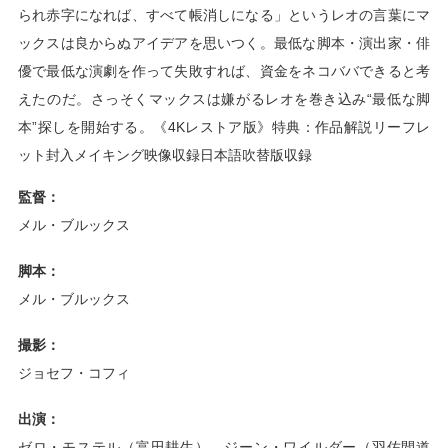
られ赤字になれば、すべて帳消しになる」というレオの言葉にマ
ックスは良からぬアイデアを思いつく。最低な脚本・演出家・俳
優で最低な演劇を作って失敗すれば、資金をネコババできると考
えたのだ。さっそくマックスは嫌がるレオを巻き込み“最低な脚
本”探しを開始する。《4Kレストア版》特典：作品解説リーフレ
ット封入メイキング映像収録日本語吹替版収録
監督：
メル・ブルックス
脚本：
メル・ブルックス
撮影：
ジョセフ・コフィ
出演：
ゼロ・モステル（富田耕生）、ジーン・ワイルダー（羽佐間道