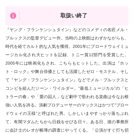
取扱い終了
『ヤング・フランケンシュタイン』などのコメディの名匠メル・
ブルックスの監督デビュー作。当時の上映館はわずかながらも、
時代を経てカルト的な人気を獲得。2001年にブロードウェイミュ
ージカル化され大ヒットを記録、トニー賞12部門を受賞した。
2005年には映画化もされ、こちらもヒットした。出演は『ホッ
ト・ロック』や舞台俳優としても活躍したゼロ・モステル、そし
て『ヤング・フランケンシュタイン』などでメル・ブルックスと
コンビを組んだジーン・ワイルダー。“最低ミュージカル”の「ヒ
トラーの春」や「愛の囚人」など劇中で歌われる楽曲は今なお根
強い人気を誇る。演劇プロデューサーのマックスはかつて“ブロー
ドウェイの王様”と呼ばれた男。しかしいまやすっかり落ちぶれ
て、有閑マダムたちから日銭をせびる日々。ある日、彼の事務所
に会計士のレオが帳簿の調査にやってくる。「公演がすぐ打ち切