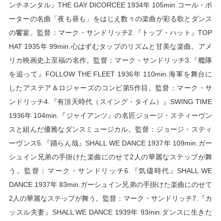
ンチネンタル』THE GAY DICORCEE 1934年 105min.コール・ポ
ーターの名曲「夜も昼も」をはじえ数々の楽曲が彩る歌とダンス
の饗宴。監督：マーク・サンドリッチ2.『トップ・ハット』TOP 
HAT 1935年 99min.心はずむタップのリズムと甘美な楽曲。アメ
リカ映画史上至福の名作。監督：マーク・サンドリッチ3.『艦隊
を追って』FOLLOW THE FLEET 1936年 110min.海軍を舞台に
したアステア＆ロジャーズのコンビ第5作目。監督：マーク・サ
ンドリッチ4.『有頂天時代（スイング・タイム）』SWING TIME 
1936年 104min.『ジャイアンツ』の名匠ジョージ・スティーヴン
スと組んだ優雅なダンスミュージカル。監督：ジョージ・スティ
ーヴンス5.『踊らん哉』SHALL WE DANCE 1937年 109min.ガー
シュイン兄弟の手掛けた楽曲にのせて2人の華麗なステップが舞
う。監督：マーク・サンドリッチ6.『気儘時代』SHALL WE 
DANCE 1937年 83min.ガーシュイン兄弟の手掛けた楽曲にのせて
2人の華麗なステップが舞う。監督：マーク・サンドリッチ7.『カ
ッスル夫妻』SHALL WE DANCE 1939年 93min.ダンスに生きた