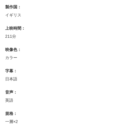
製作国：
イギリス
上映時間：
211分
映像色：
カラー
字幕：
日本語
音声：
英語
規格：
一層×2