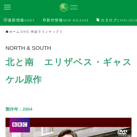
最新情報
新作情報
カタログ
NEWS
NEW RELEASE
CATALOGU
ホーム
IVC 作品ラインナップ
NORTH & SOUTH
北と南 エリザベス・ギャス
ケル原作
製作年：
2004