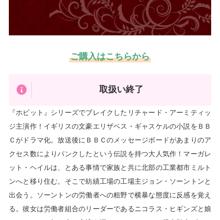
ご購入はこちらから
取扱い終了
『ホビット』シリーズでブレイクしたリチャード・アーミティッ
ジ主演作！イギリスの文豪エリザベス・ギャスケルの小説をＢＢ
Ｃがドラマ化。放送後にＢＢＣのメッセージボードがあまりのア
クセス数によりパンクしたという伝説を持つ大人気作！マーガレ
ット・ヘイルは、とある事情で家族と共に北部の工業都市ミルト
ンへと移り住む。そこで紡績工場の工場主ジョン・ソーントンと
出会う。ソーントンの労働者への粗野で横暴な態度に反感を覚え
る。彼女は労働者組合のリーダーであるニコラス・ヒギンズと娘