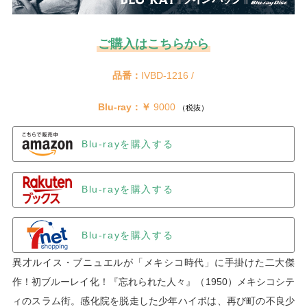
ご購入はこちらから
品番：
IVBD-1216 /
Blu-ray：￥ 
9000 
（税抜）
Blu-rayを購入する
Blu-rayを購入する
Blu-rayを購入する
異才ルイス・ブニュエルが「メキシコ時代」に手掛けた二大傑
作！初ブルーレイ化！『忘れられた人々』（1950）メキシコシテ
ィのスラム街。感化院を脱走した少年ハイボは、再び町の不良少