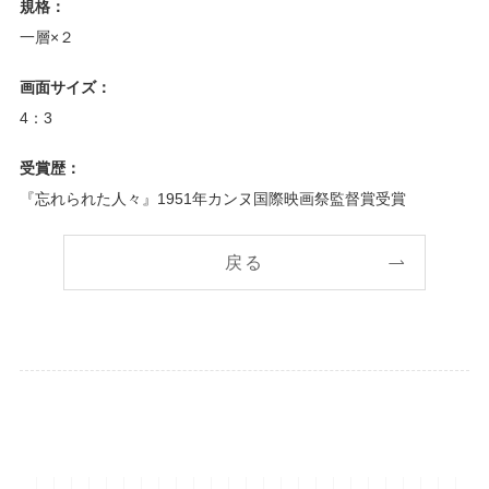
規格：
一層×２
画面サイズ：
4：3
受賞歴：
『忘れられた人々』1951年カンヌ国際映画祭監督賞受賞
戻る