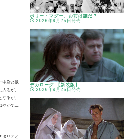
ポリー・マグー、お前は誰だ？
2026年9月25日発売
ー中尉と抵
デカローグ 【新装版】
2026年9月25日発売
に入るが、
となるが、
はやがて二
ナタリアと