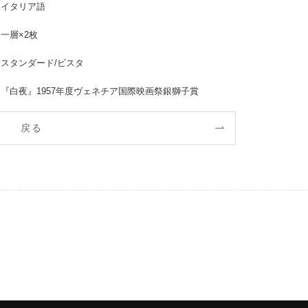
イタリア語
一層×2枚
スタンダード/ビスタ
『白夜』1957年度ヴェネチア国際映画祭銀獅子賞
戻る