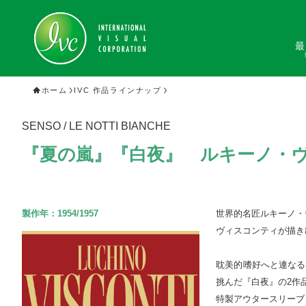
最
ホーム
IVC 作品ラインナップ
SENSO / LE NOTTI BIANCHE
『夏の嵐』『白夜』 ルキーノ・ヴィ
製作年：
1954/1957
世界的名匠ルキーノ・
ヴィスコンティが描き
耽美的嗜好へと連なる
挑んだ『白夜』の2作品
特製アウタースリーブ