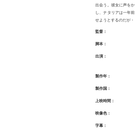
出会う。彼女に声をか
し、ナタリアは一年前
せようとするのだが・
監督：
脚本：
出演：
製作年：
製作国：
上映時間：
映像色：
字幕：