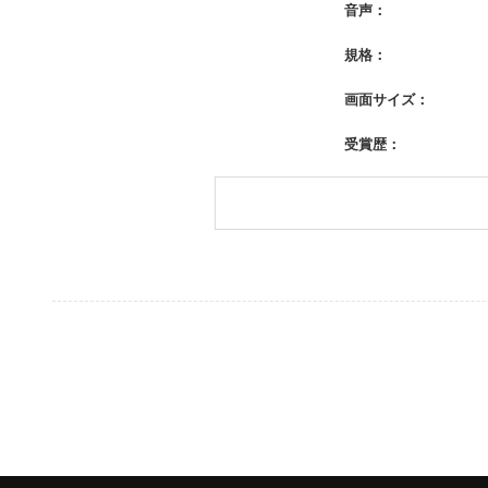
音声：
規格：
画面サイズ：
受賞歴：