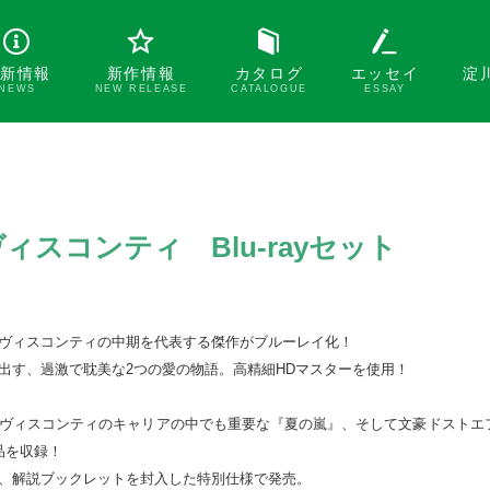
新情報
新作情報
カタログ
エッセイ
淀
NEWS
NEW RELEASE
CATALOGUE
ESSAY
スコンティ Blu-rayセット
ヴィスコンティの中期を代表する傑作がブルーレイ化！

出す、過激で耽美な2つの愛の物語。高精細HDマスターを使用！

ヴィスコンティのキャリアの中でも重要な『夏の嵐』、そして文豪ドストエ
を収録！

、解説ブックレットを封入した特別仕様で発売。
