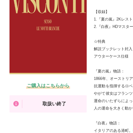
【収録】

1.『夏の嵐』2Kレストア
2.『白夜』HDマスター版
☆特典

解説ブックレット封入

アウターケース仕様

『夏の嵐』物語：

1866年、オースト
ご購入はこちらから
抗運動を指揮するロベ
やがて彼女はフランツ
運命のいたずらによっ
取扱い終了
人の運命を大きく動か
『白夜』物語：

イタリアのある港町。