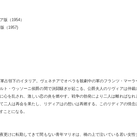
版（1954）

（1957)

リア軍占領下のイタリア。ヴェネチアでオペラを観劇中の軍のフランツ・マーラ
ルト・ウッソーニ侯爵の間で決闘騒ぎが起こる。公爵夫人のリヴィアは仲裁
に心を乱され、激しい恋の炎を燃やす。戦争の勃発により二人は離ればなれ
て二人は再会を果たし、リディアはの想いは再燃する。このリディアの情念
すことになる。

夜更けに転勤してきて間もない青年マリオは、橋の上で泣いている若い女性