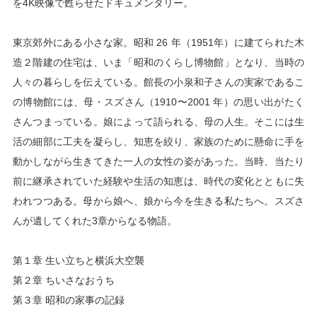
を4K映像で甦らせたドキュメンタリー。

東京郊外にある小さな家。昭和 26 年（1951年）に建てられた木
造２階建の住宅は、いま「昭和のくらし博物館」となり、当時の
人々の暮らしを伝えている。館長の小泉和子さんの実家であるこ
の博物館には、母・スズさん（1910〜2001 年）の思い出がたく
さんつまっている。娘によって語られる、母の人生。そこには生
活の細部に工夫を凝らし、知恵を絞り、家族のために懸命に手を
動かしながら生きてきた一人の女性の姿があった。当時、当たり
前に継承されていた経験や生活の知恵は、時代の変化とともに失
われつつある。母から娘へ、娘から今を生きる私たちへ。スズさ
んが遺してくれた3章からなる物語。

第１章 生い立ちと横浜大空襲

第２章 ちいさなおうち

第３章 昭和の家事の記録
