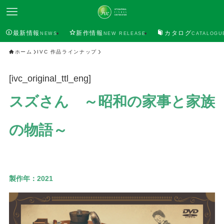
最新情報
新作情報
カタログ
NEWS
NEW RELEASE
CATALOGU
ホーム
IVC 作品ラインナップ
[ivc_original_ttl_eng]
スズさん ～昭和の家事と家族
の物語～
製作年：
2021