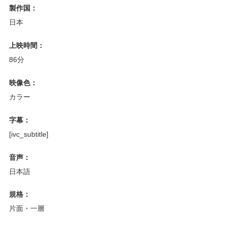
製作国：
日本
上映時間：
86分
映像色：
カラー
字幕：
[ivc_subtitle]
音声：
日本語
規格：
片面・一層