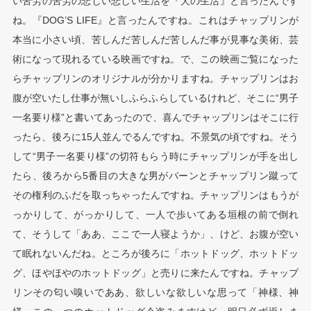
い苦労の苦労の悲しい悲しい生活を『犬の生活』と言ったんです
ね。『DOG’S LIFE』と言ったんですね。これはチャップリンが
本当に小さい頃、苦しんだ苦しんだ苦しんだ事が見事な美術、芸
術になって現れるている映画ですね。で、この映画ご覧になった
らチャップリンのオリジナルが分かりますね。チャップリンはお
腹が空いたし仕事が無いしふらふらしているけれど、そこに“男子
一名要り様”と書いてあったので、喜んでチャップリンはそこに行
ったら、後ろに15人並んでるんですね。不景気の頃ですね。そう
して“男子一名要り様”の切符もらう時にチャップリンが手を出し
たら、後ろから5番目の大きな男がバーンとチャップリン蹴って
その権利のふだを取っちゃったんですね。チャップリンはもうが
っかりして、がっかりして、一人で歩いてある垣根の前で倒れ
て、そうして「ああ、ここで一人寝ようか」、けど、お腹が空い
て眠れないんだね。ところが後ろに「ホットドッグ、ホットドッ
グ、ほやほやのホットドッグ」と売りに来たんですね。チャップ
リンその匂い嗅いでああ、欲しいな欲しいな思って「神様、神