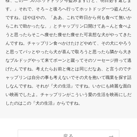
様、この一つのホットドッグ今盗みますけど、明日必ず返しま
す。」それで、そろ～と後ろへ行ってホットドッグ一つ盗んだん
ですね。ほやほやの。「ああ、これで昨日から何も食べて無いか
らこれで助かったな。」とチャップリン口開けてあ～んと食べよ
うと思ったらそこへ痩せた痩せた痩せた可哀想な犬がやってきた
んですね。チャップリン食べかけたけどやめて、その犬にやろう
と思ってパッとやったら犬が喜んで取ろうと思ったら隣から大き
なブルドッグやって来てボーンと蹴ってそのソーセージ持って逃
げたんですね。考えたらお前と俺とは同じだなあ、と言うのでチ
ャップリンは自分の事も考えないでその犬を抱いて職業を探す話
しなんですね。それが『犬の生活』ですね。いかにも綺麗な面白
い映画でしたよ。チャップリンがこういう愛の生活を映画にしだ
したのはこの『犬の生活』からですね。
戻る