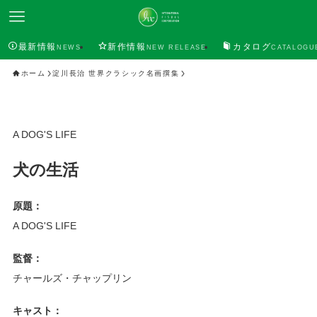
最新情報
新作情報
カタログ
NEWS
NEW RELEASE
CATALOGU
ホーム
淀川長治 世界クラシック名画撰集
A DOG'S LIFE
犬の生活
原題：
A DOG'S LIFE
監督：
チャールズ・チャップリン
キャスト：