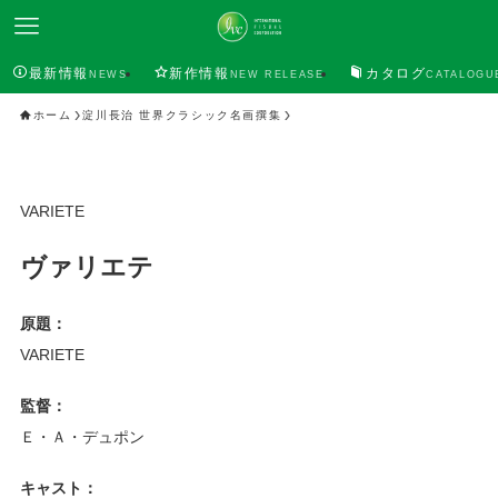
最新情報
新作情報
カタログ
NEWS
NEW RELEASE
CATALOGU
ホーム
淀川長治 世界クラシック名画撰集
VARIETE
ヴァリエテ
原題：
VARIETE
監督：
Ｅ・Ａ・デュポン
キャスト：