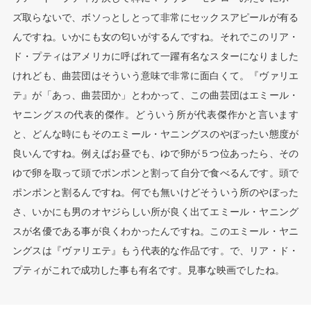
ズ取らないで、ボソっとしとって非常にセックスアピールが有る
んですね。いかにも女の匂いがするんですね。それでこのリア・
ド・プティはアメリカに呼ばれて一躍有名なスターになりました
けれども、曲芸団はそういう意味で非常に面白くて。『ヴァリエ
テ』が「あっ、曲芸団か」とわかって、この曲芸団はエミール・
ヤニングスの代表的傑作。どういう所が代表傑作かと言います
と、どんな時にもそのエミール・ヤニングスのやぼったい態度が
良いんですね。例えばお昼でも、ゆで卵が５つ位あったら、その
ゆで卵を取って頭でポンポンと割って自分で食べるんです。頭で
ポンポンと割るんですね。何でも無いけどそういう所のやぼった
さ、いかにも男のオヤジらしい所が良く出てエミール・ヤニング
スが名優である事が良くわかったんですね。このエミール・ヤニ
ングスは『ヴァリエテ』もう代表的な作品です。で、リア・ド・
プティがこれで成功した事も有名です。見事な映画でしたね。