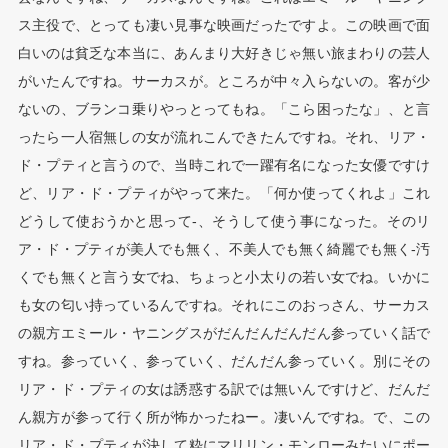
ス主役で、とっても凄い見事な映画だったですよ。この映画で面
白いのは貧乏な本当に、あんまり大好きじゃ無い旅まわりの芸人
がいたんですね。サーカスが。ところが中々入らないの。客が少
ないの、ブランコ乗りやっとってもね。「こら困ったな」、と言
ったら一人宿無しの女が流れこんできたんですね。それ、リア・
ド・プティと言うので、当時これで一躍有名になった女優ですけ
ど、リア・ド・プティがやって来た。「何か使ってくれよ」これ
どうして使おうかと思って-、そうして使う事になった。そのリ
ア・ド・プティが美人でも無く、不美人でも無く綺麗でも無く-汚
くでも無くと言う女でね、ちょっと小太りの若い女でね。いかに
も女の匂い持っているんですね。それにこのおっさん、サーカス
の親方エミール・ヤニングスがだんだんだんだん参っていく話で
すね。参っていく、参っていく、だんだん参っていく。別にその
リア・ド・プティの女は誘惑する訳では無いんですけど、だんだ
ん親方が参って行く所が怖かったねー。凄いんですね。で、この
リア・ド・プティが決して粋にマリリン・モンローみたいにポー