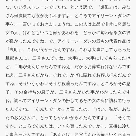
な、いいラストシーンでしたね。という訳で、『邂逅』は、みな
さん何度観ても涙があふれますよ。ところでアイリーン・ダンの
事を、一言いっておきましょうね。この人は上品で非常に奇麗な
女の人、けれどもいつも何かあわれを、どっかに匂わせる女の役
が良かったんですね。で、アイリーン・ダンの最もの代表作品は
『裏町』、これが良かったんですね。これは大事にしてもらった
旦那さんに、二号さんですね、大事に、大事にしてもらったけ
ど、旦那が死んじゃたんですねえ、だからお葬式行けないんです
ねえ、二号さんだから。それで、かげに隠れてお葬式拝んだんで
すね。そういうかわいそうな役演ったんですね。ところがその息
子、その金持ちの息子が、二号さんがいた事がわかったんです
ね。調べてアイリーン・ダンの扮してるその女の所に訪ねて行っ
たんですね。「あんたですか」と言ったの。「はい、私が、あな
たのお父さんに、とってもかわいがられたんですよ」、「そうで
すか。ところであんたは、いくら貰ったんですか」、直接に冷た
い事言ったんですね。「あんたは、お父さんから毎月いくら貰っ