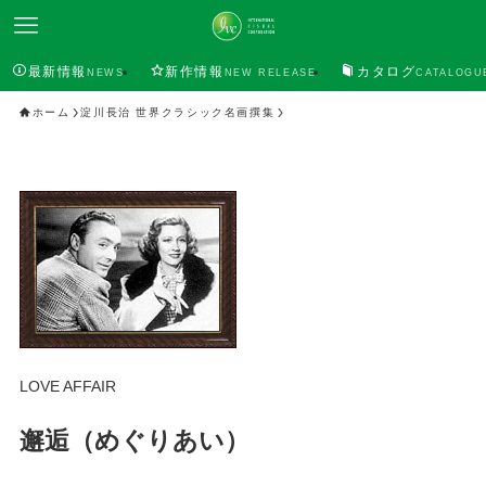
最新情報
新作情報
カタログ
NEWS
NEW RELEASE
CATALOGU
ホーム
淀川長治 世界クラシック名画撰集
LOVE AFFAIR
邂逅（めぐりあい）