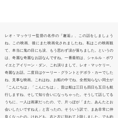
レオ・マッケリー監督の名作の『邂逅』、この話をしましょう
ね。この映画、後にまた映画化されましたね。私はこの映画観
て、本当に鬼の目にも涙、もう思わず涙が落ちました。というの
は、奇麗な奇麗なお話なんですね。一番最初は、シャルル・ボワ
イエとアイリーン・ダン、これ演りまして、レオ・マッケリー、
奇麗なお話。二度目はケーリー・グラントとデボラ・カーでした
ね、見事な映画。これはね、お船の中でね、全然知らない同士が
「こんにちは」「こんにちは」、昔は船は三日も四日も五日も航
行しますね、そして知り合いになっちゃった。そうして話してる
うちに、一人は画家だったの、で、片っぽが「また、あんたとお
会いしたいですねえ」と言ったの。そういう訳で、まあ非常に仲
良くなったの。けれども、右と左に別れて上陸しました。でも約