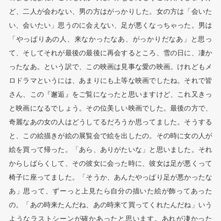
ど、二人が会わない、男の方はがっかりした。女の方は「会いた
い、会いたい」思うのに会えない、足が悪くなっちゃった。男は
「やっぱりあの人、来なかったなあ、がっかりだなあ」と思っ
て、そしてそれが最後の最後に再会するところ、雪の日に、凄か
ったなあ。という訳で、この映画は見事な愛の映画。けれどもメ
ロドラマというには、あまりにも上等な映画でしたね。それで皆
さん、この『邂逅』をご覧になったと思いますけど、これ又きっ
と映画になるでしょう。その位美しい映画でした。最後の方で、
奇麗なあの女の人はどうしてるだろうか思ってました。そうする
と、この絵描きが絵の展覧会で絵を出したの。その時に女の人が
絵を買って帰った。「あら、ありがたいな」と思いました。それ
からしばらくして、その彼女に会った時に、彼女は足が悪くって
椅子に座ってました。「そうか、あんたやっぱり足が悪かったな
あ」思って、ずーっと上見たら自分の描いた絵が飾ってあった
の。「あの時来たんだね、あの時来て買ってくれたんだね」いう
ようなラストシーンが確かあったと思います。あれが凄かった