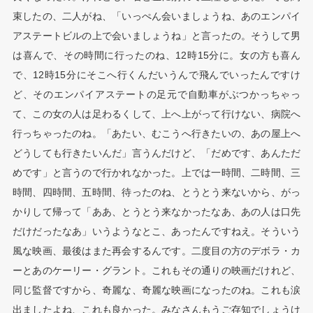
束したの、二人がね、「いっぺん会いましょうね、あのエンパイ
アステートビルの上で会いましょうね」と言ったの。そうして男
は喜んで、その時間に行ったのね、12時15分に。女の方も喜ん
で、12時15分にそこへ行くんだいうんで飛んでいったんですけ
ど、そのエンパイアステートの足元で自動車がぶつかっちゃっ
て、この女の人は足わるくして、上へ上がって行けない、病院へ
行っちゃったのね。「あたい、むこうへ行きたいの、あの屋上へ
どうしても行きたいんだ」言うんだけど、「だめです、あんただ
めです」と言うので行かれなかった。上では一時間、二時間、三
時間、四時間、五時間、待ったのね、とうとう来ないから、がっ
かりして帰って「ああ、とうとう来なかったなあ、あの人は口先
だけだったなあ」いうようなとこ、あったんですねえ。そういう
風な映画、最後はまた再会するんです。二度目の方のデボラ・カ
ーとあのケーリー・グラント。これもその通りの映画だけれど、
同じ監督ですから、奇麗な、奇麗な映画になったのね。これも涙
出ましたよね、これも良かった。みなさんもうご存知でしょうけ