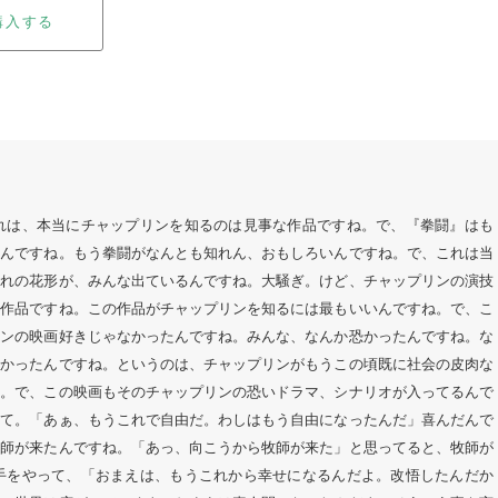
購入する
れは、本当にチャップリンを知るのは見事な作品ですね。で、『拳闘』はも
いんですね。もう拳闘がなんとも知れん、おもしろいんですね。で、これは当
ぶれの花形が、みんな出ているんですね。大騒ぎ。けど、チャップリンの演技
表作品ですね。この作品がチャップリンを知るには最もいいんですね。で、こ
リンの映画好きじゃなかったんですね。みんな、なんか恐かったんですね。な
なかったんですね。というのは、チャップリンがもうこの頃既に社会の皮肉な
に。で、この映画もそのチャップリンの恐いドラマ、シナリオが入ってるんで
れて。「あぁ、もうこれで自由だ。わしはもう自由になったんだ」喜んだんで
牧師が来たんですね。「あっ、向こうから牧師が来た」と思ってると、牧師が
手をやって、「おまえは、もうこれから幸せになるんだよ。改悟したんだか