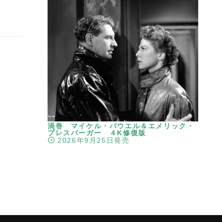
渦巻 マイケル・パウエル＆エメリック・
プレスバーガー ４K修復版
2026年9月25日発売