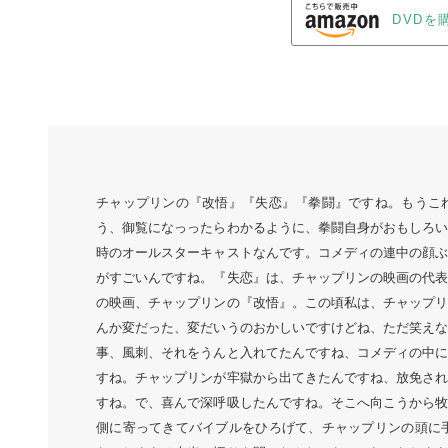
DVDを
チャップリンの『改悟』『失恋』『拳闘』ですね。もうこ
う、御覧になっったらわかるように、拳闘自身がおもしろ
時のオールスターキャストなんです。コメディの連中の顔
がすごいんですね。『失恋』は、チャップリンの映画の代
の映画、チャップリンの『改悟』。この頃私は、チャップ
んか変だった、変だいうのおかしいですけどね、ただ笑え
事、風刺、それをうんと入れてたんですね、コメディの中
すね。チャップリンが牢獄から出てきたんですね、放免さ
すね。で、喜んで深呼吸したんですね。そこへ向こうから
側に寄ってきてバイブルをひろげて、チャップリンの頭に