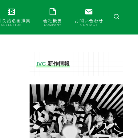
川長治名画撰集
会社概要
お問い合わせ
SELECTION
COMPANY
CONTACT
IVC
新作情報